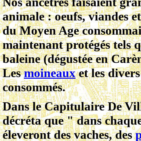
Nos ancétres faisaient gra
animale : oeufs, viandes et
du Moyen Age consommaie
maintenant protégés tels qu
baleine (dégustée en Carèm
Les
moineaux
et les diver
consommés.
Dans le Capitulaire De Vi
décréta que " dans chaqu
éleveront des vaches, des