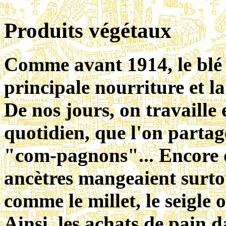
Produits végétaux
Comme avant 1914, le blé s
principale nourriture et l
De nos jours, on travaille
quotidien, que l'on partag
"com-pagnons"... Encore q
ancètres mangeaient surto
comme le millet, le seigle o
Ainsi, les achats de pain