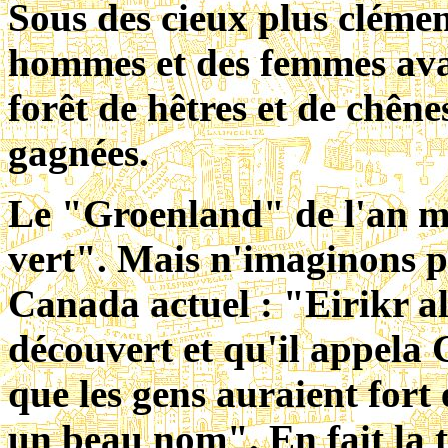
Sous des cieux plus clémen
hommes et des femmes avai
forêt de hêtres et de chênes
gagnées.
Le "Groenland" de l'an mi
vert". Mais n'imaginons p
Canada actuel : "Eirikr all
découvert et qu'il appela G
que les gens auraient fort 
un beau nom". En fait la t