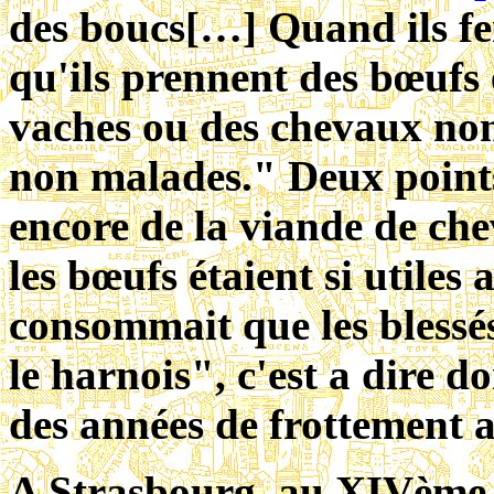
des boucs[…] Quand ils fer
qu'ils prennent des bœufs
vaches ou des chevaux non
non malades."
Deux point
encore de la viande de che
les bœufs étaient si utiles
consommait que les blessé
le harnois", c'est a dire do
des années de frottement 
A Strasbourg, au XIVème si