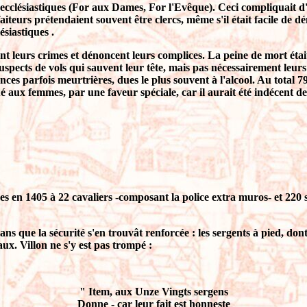
ité ecclésiastiques (For aux Dames, For l'Evêque). Ceci compliquait d
aiteurs prétendaient souvent être clercs, même s'il était facile de d
ésiastiques .
ent leurs crimes et dénoncent leurs complices. La peine de mort étai
pects de vols qui sauvent leur tête, mais pas nécessairement leurs 
nces parfois meurtrières, dues le plus souvent à l'alcool. Au total 79
 aux femmes, par une faveur spéciale, car il aurait été indécent de le
es en 1405 à 22 cavaliers -composant la police extra muros- et 220 s
ans que la sécurité s'en trouvât renforcée : les sergents à pied, don
x. Villon ne s'y est pas trompé :
" Item, aux Unze Vingts sergens
Donne - car leur fait est honneste