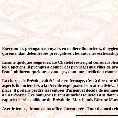
Exerçant les prérogatives royales en matière financières, d'hygiène
qui entendait défendre ses prérogatives : les autorités ecclésiast
Ensuite quelques seigneurs. Le Châtelet restreignit considérablem
les Capétiens, si prompts à donner des privilèges aux villes de p
l'eau" obtinrent quelques avantages, dont une juridiction commerc
La charge de Prévôt avait été mise en fermage, c'est à dire que n'i
aspects financiers liés à la Prévôté expliquaient son attractivité..
place. Il préféra perdre les rentrées d'argent et décida de nomm
à un trésorier. Les bourgeois furent autorisés toutefois à se dot
rappeler le rôle politique du Prévôt des Marchands Etienne Marce
Avec le temps, de nouveaux offices furent crées. Tout d'abord celu