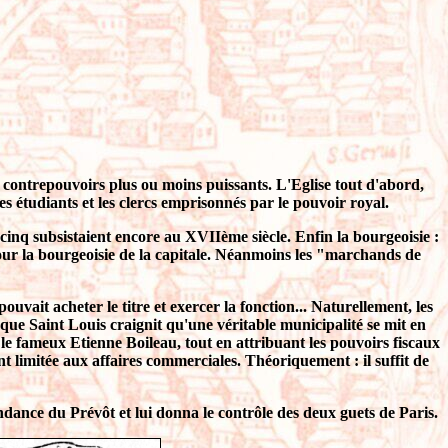
es contrepouvoirs plus ou moins puissants. L'Eglise tout d'abord,
es étudiants et les clercs emprisonnés par le pouvoir royal.
cinq subsistaient encore au XVIIème siècle. Enfin la bourgeoisie :
pour la bourgeoisie de la capitale. Néanmoins les "marchands de
uvait acheter le titre et exercer la fonction... Naturellement, les
nt que Saint Louis craignit qu'une véritable municipalité se mit en
e fameux Etienne Boileau, tout en attribuant les pouvoirs fiscaux
t limitée aux affaires commerciales. Théoriquement : il suffit de
endance du Prévôt et lui donna le contrôle des deux guets de Paris.