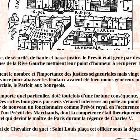
, de sécurité, de haute et basse justice, le Prévôt était gèné par d
iques de la Rive Gauche mettaient leur point d'honneur à récupérer l
ent le nombre et l'importance des justices seigneuriales mais vingt 
rovince pour abaisser les féodaux avaient été bien moins généreux 
iale, le Parloir aux bourgeois.
mporte quel particulier, doté toutefois d'une fortune conséquente, po
. Des riches bourgeois parisiens s'étaient interessés au poste au poi
er de nouveau un fonctionnaire comme Prévôt royal, en l'occurence l
er d'un Prévôt des Marchands, dont la compétence était théoriquemen
l qui devint le maître de Paris durant la régence de Charles V.
i de Chevalier du guet : Saint Louis plaça cet officier sous la dép