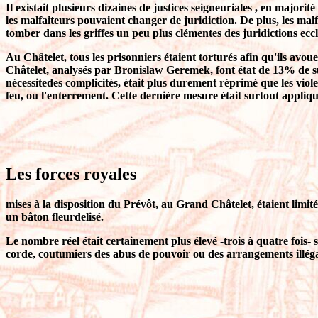
Il existait plusieurs dizaines de justices seigneuriales , en major
les malfaiteurs pouvaient changer de juridiction. De plus, les malf
tomber dans les griffes un peu plus clémentes des juridictions eccl
Au Châtelet, tous les prisonniers étaient torturés afin qu'ils avou
Châtelet, analysés par Bronislaw Geremek, font état de 13% de sus
nécessitedes complicités, était plus durement réprimé que les viole
feu, ou l'enterrement. Cette dernière mesure était surtout appliqué
Les forces royales
mises à la disposition du Prévôt, au Grand Châtelet, étaient limité
un bâton fleurdelisé.
Le nombre réel était certainement plus élevé -trois à quatre fois- s
corde, coutumiers des abus de pouvoir ou des arrangements illégau