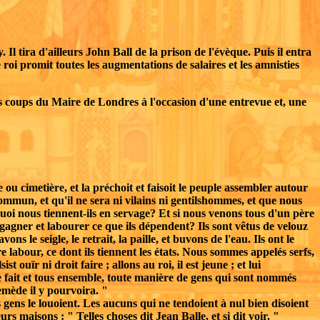
Il tira d'ailleurs John Ball de la prison de l'évèque. Puis il entra
i promit toutes les augmentations de salaires et les amnisties
s coups du Maire de Londres à l'occasion d'une entrevue et, une
 ou cimetière, et la préchoit et faisoit le peuple assembler autour
 commun, et qu'il ne sera ni vilains ni gentilshommes, et que nous
uoi nous tiennent-ils en servage? Et si nous venons tous d'un père
gagner et labourer ce que ils dépendent? Ils sont vêtus de velouz
ns le seigle, le retrait, la paille, et buvons de l'eau. Ils ont le
re labour, ce dont ils tiennent les états. Nous sommes appelés serfs,
ouïr ni droit faire ; allons au roi, il est jeune ; et lui
e fait et tous ensemble, toute manière de gens qui sont nommés
emède il y pourvoira. "
s gens le louoient. Les aucuns qui ne tendoient à nul bien disoient
s maisons : " Telles choses dit Jean Balle, et si dit voir. "