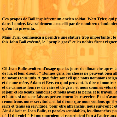
Ces propos de Ball inspirèrent un ancien soldat, Watt Tyler, qui pri
dans Londre, favorablement accueilli par de nombreux londoniens,
qu'on lui présenta.
Mais Tyler commença à prendre une stature trop importante : le r
fois John Ball exécuté, le "peuple gras" et les nobles firent règner
Cil Jean Balle avoit eu d'usage que les jours de dimanche après la 
de lui, et leur disoit : " Bonnes gens, les choses ne peuvent bien a
ne soyons tous unis. A quoi faire sont cil que nous nommons seign
et de une mère, Adam et Eve, en quoi peuvent-ils dire ni montrer q
et de camocas fourrés de vairs et de gris ; et nous sommes vêtus de po
séjour et les beaux manoirs ; et nous avons la peine et le travail, 
et battus si nous ne faisons présentement leur service. Et si n'avons
remontrons notre servitude, et lui disons que nous voulons qu'il 
serfs et tenus en servitude, pour être affranchis, nous suivront ;
Ainsi disoit ce Jean Balle, et paroles semblables, les dimanches pa
: " II dit voir! " Et murmuroient et recordoient l'un à l'autre aux 