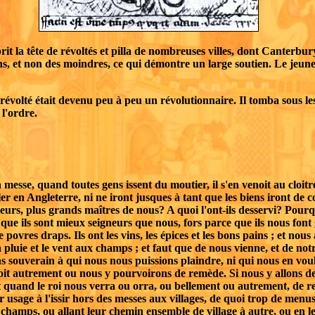
t la tête de révoltés et pilla de nombreuses villes, dont Canterbury. 
 et non des moindres, ce qui démontre un large soutien. Le jeune ro
évolté était devenu peu à peu un révolutionnaire. Il tomba sous le
 l'ordre.
messe, quand toutes gens issent du moutier, il s'en venoit au cloitre
ller en Angleterre, ni ne iront jusques à tant que les biens iront de
eurs, plus grands maîtres de nous? A quoi l'ont-ils desservi? Pourq
ue ils sont mieux seigneurs que nous, fors parce que ils nous font 
vres draps. Ils ont les vins, les épices et les bons pains ; et nous avo
la pluie et le vent aux champs ; et faut que de nous vienne, et de not
 souverain à qui nous nous puissions plaindre, ni qui nous en voulsist 
soit autrement ou nous y pourvoirons de remède. Si nous y allons d
 et quand le roi nous verra ou orra, ou bellement ou autrement, de r
r usage à l'issir hors des messes aux villages, de quoi trop de menu
champs, ou allant leur chemin ensemble de village à autre, ou en leur