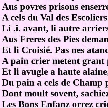
Aus povres prisons enserr
A cels du Val des Escoliers
Li .i. avant, li autre arrier
Aus Freres des Pies deman
Et li Croisié. Pas nes atan
A pain crier metent grant 
Et li avugle a haute alaine
Du pain a cels de Champ 
Dont moult sovent, sachiez
Les Bons Enfanz orrez crie