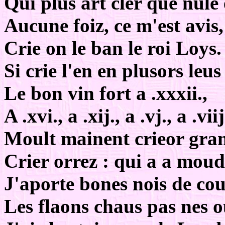
Qui plus art cler que nule 
Aucune foiz, ce m'est avis,
Crie on le ban le roi Loys.
Si crie l'en en plusors leus
Le bon vin fort a .xxxii.,
A .xvi., a .xij., a .vj., a .viij
Moult mainent crieor gran
Crier orrez : qui a a mou
J'aporte bones nois de cou
Les flaons chaus pas nes o